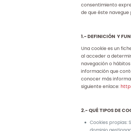
consentimiento expres
de que éste navegue p
1.- DEFINICIÓN Y FU
Una cookie es un fic
al acceder a determi
navegación o hábitos
información que conte
conocer más informaci
siguiente enlace:
http
2.- QUÉ TIPOS DE C
Cookies propias: 
dominio gestionado