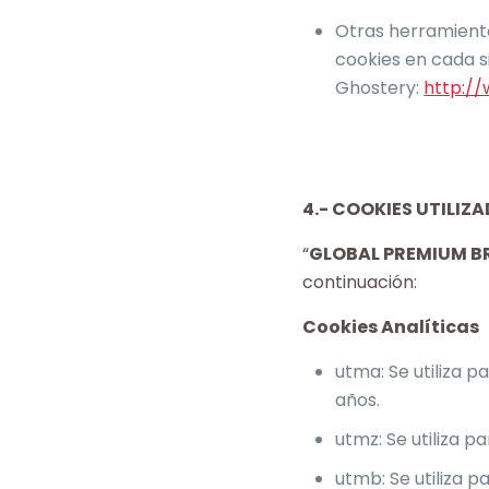
Otras herramienta
cookies en cada si
Ghostery:
http:/
4.- COOKIES UTILIZ
“
GLOBAL PREMIUM BR
continuación:
Cookies Analíticas
utma: Se utiliza p
años.
utmz: Se utiliza 
utmb: Se utiliza p