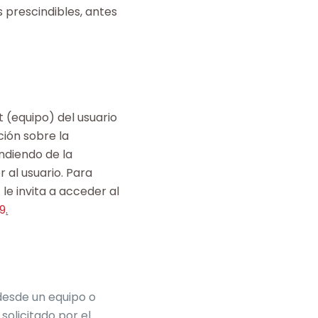
 prescindibles, antes
 (equipo) del usuario
ión sobre la
ndiendo de la
 al usuario. Para
”
le invita a acceder al
9
.
 desde un equipo o
solicitado por el