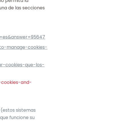
no permita la
una de las secciones
hl=es&answer=95647
-to-manage-cookies-
tar-cookies-que-los-
-cookies-and-
 (estos sistemas
 que funcione su