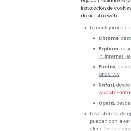
equipo mediante la co
instalación de cookie
de nuestra web.
La configuración 
Chrome
, de
Explorer
, de
in-internet-e
Firefox
, desd
sitios-we
Safari
, desd
website-data-
Ópera,
desd
Los sistemas de o
pueden conllevar 
elección de desac