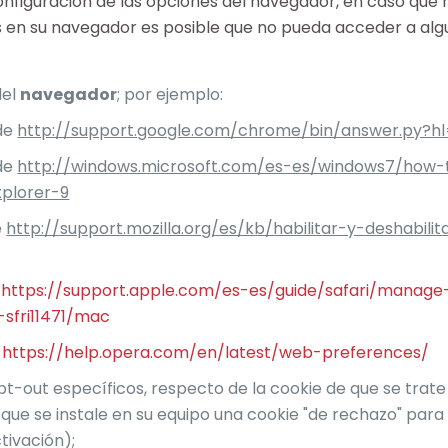
nfiguración de las opciones del navegador, en caso que 
s en su navegador es posible que no pueda acceder a alg
del
navegador
; por ejemplo:
sde
http://support.google.com/chrome/bin/answer.py?
sde
http://windows.microsoft.com/es-es/windows7/how
xplorer-9
e
http://support.mozilla.org/es/kb/habilitar-y-deshabili
e
https://support.apple.com/es-es/guide/safari/manage
sfri11471/mac
e
https://help.opera.com/en/latest/web-preferences/
pt-out específicos, respecto de la cookie de que se trate
que se instale en su equipo una cookie "de rechazo" para
tivación);