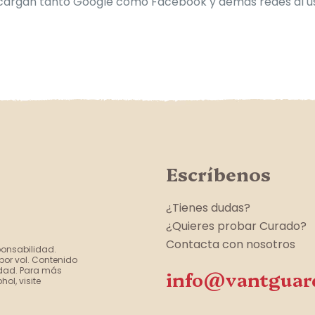
 cargan tanto Google como Facebook y demás redes al us
Escríbenos
¿Tienes dudas?
¿Quieres probar Curado?
Contacta con nosotros
ponsabilidad.
por vol. Contenido
edad. Para más
info@vantguar
ol, visite