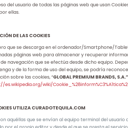
o del usuario de todas las páginas web que usan Cookies
or ellas.
NCIÓN DE LAS COOKIES
hero que se descarga en el ordenador/Smartphone/Tablet
nadas páginas web para almacenar y recuperar informac
 de navegación que se efectúa desde dicho equipo. Depe
nga y de la forma de uso del equipo, se podría reconocer
ón sobre las cookies, “
GLOBAL PREMIUM BRANDS, S.A.
://es.wikipedia.org/wiki/Cookie_%28inform%C3%A1tica%2
OOKIES UTILIZA CURADOTEQUILA.COM
Son aquéllas que se envían al equipo terminal del usuario
 por el propio editor y desde el que se presta el servicio 