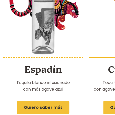
Espadín
C
Tequila blanco infusionado
Tequil
con más agave azul
con agave
Quiero saber más
Qu