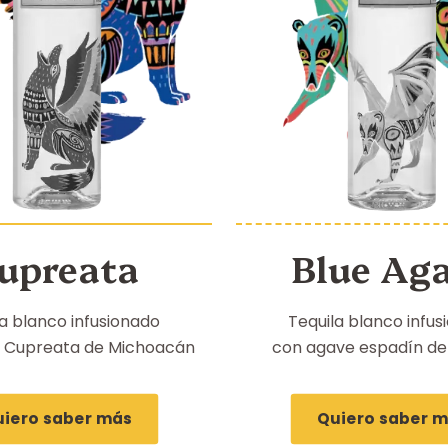
upreata
Blue Ag
a blanco infusionado
Tequila blanco infus
 Cupreata de Michoacán
con agave espadín d
iero saber más
Quiero saber 