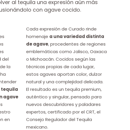
ver al tequila una expresión aún más
fusionándolo con agave cocido.
Cada expresión de Curado rinde
es
homenaje
a una variedad distinta
es
de agave
, procedentes de regiones
es
emblemáticas como Jalisco, Oaxaca
d del
o Michoacán. Cocidos según las
de la
técnicas propias de cada lugar,
 ha
estos agaves aportan color, dulzor
ntender
natural y una complejidad delicada.
 tequila
El resultado es un tequila premium,
on agave
auténtico y singular, pensado para
os
nuevos descubridores y paladares
estro
expertos, certificado por el CRT, el
ón en
Consejo Regulador del Tequila
mexicano.