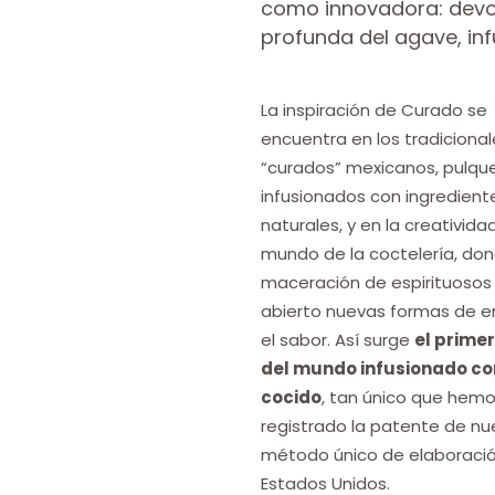
como innovadora: devol
profunda del agave, in
La inspiración de Curado se
encuentra en los tradicional
“curados” mexicanos, pulqu
infusionados con ingredient
naturales, y en la creativida
mundo de la coctelería, don
maceración de espirituosos
abierto nuevas formas de e
el sabor. Así surge
el primer
del mundo infusionado c
cocido
, tan único que hem
registrado la patente de nu
método único de elaboraci
Estados Unidos.