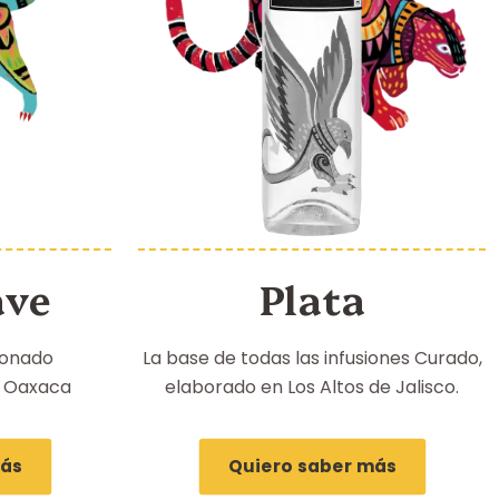
ave
Plata
ionado
La base de todas las infusiones Curado,
e Oaxaca
elaborado en Los Altos de Jalisco.
más
Quiero saber más